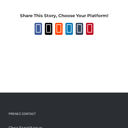
Share This Story, Choose Your Platform!
Facebook
X
Reddit
LinkedIn
Tumblr
Pinteres
PRENEZ CONTACT
Chez Espolitaquo