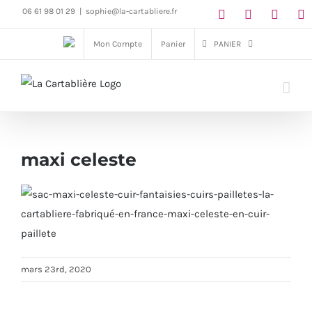
Passer
06 61 98 01 29
|
sophie@la-cartabliere.fr
au
Mon Compte
Panier
PANIER
contenu
maxi celeste
mars 23rd, 2020