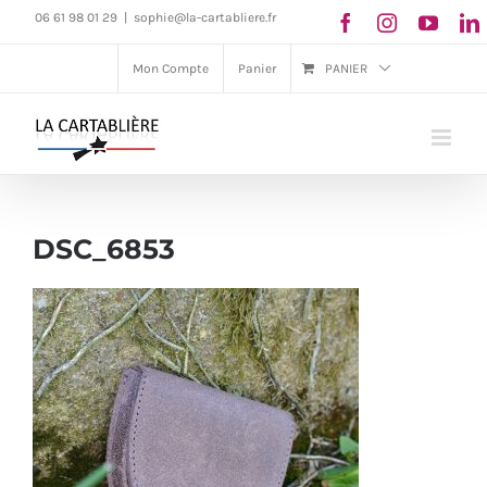
Passer
06 61 98 01 29
|
sophie@la-cartabliere.fr
au
Mon Compte
Panier
PANIER
contenu
DSC_6853