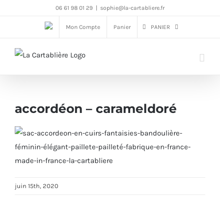
Passer
06 61 98 01 29
|
sophie@la-cartabliere.fr
au
Mon Compte
Panier
PANIER
contenu
accordéon – carameldoré
juin 15th, 2020