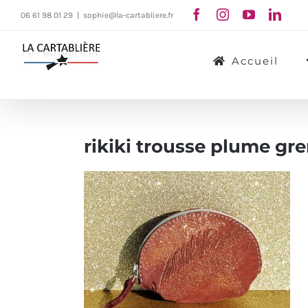
Passer
06 61 98 01 29
|
sophie@la-cartabliere.fr
au
contenu
Accueil
rikiki trousse plume gr