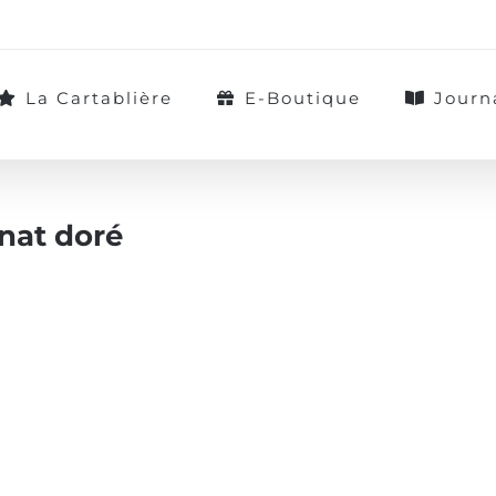
La Cartablière
E-Boutique
Journ
enat doré