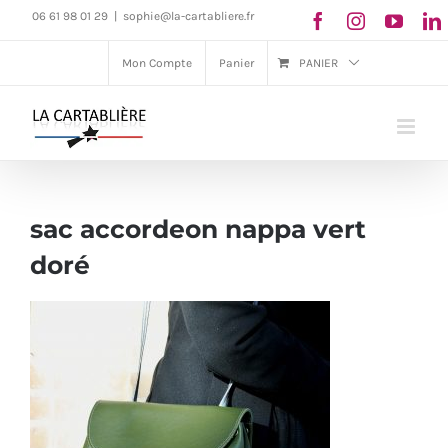
Passer
06 61 98 01 29
|
sophie@la-cartabliere.fr
au
Mon Compte
Panier
PANIER
contenu
sac accordeon nappa vert
doré