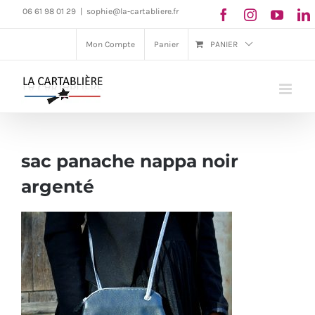
Passer
06 61 98 01 29
|
sophie@la-cartabliere.fr
au
Mon Compte
Panier
PANIER
contenu
sac panache nappa noir
argenté