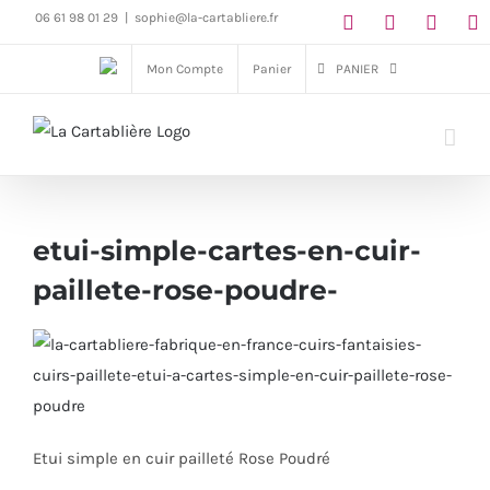
Passer
06 61 98 01 29
|
sophie@la-cartabliere.fr
au
Mon Compte
Panier
PANIER
contenu
etui-simple-cartes-en-cuir-
paillete-rose-poudre-
Etui simple en cuir pailleté Rose Poudré