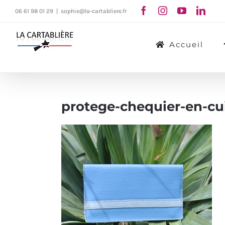
Passer
06 61 98 01 29
|
sophie@la-cartabliere.fr
au
contenu
Accueil
protege-chequier-en-cui