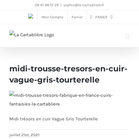
Passer
06 61 98 01 29
|
sophie@la-cartabliere.fr
au
Mon Compte
Panier
PANIER
contenu
midi-trousse-tresors-en-cuir-
vague-gris-tourterelle
Midi trésors en cuir Vague Gris Tourterelle
juillet 21st, 2021