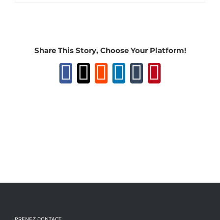
Share This Story, Choose Your Platform!
Facebook
X
Reddit
LinkedIn
Tumblr
Pinteres
PRENEZ CONTACT