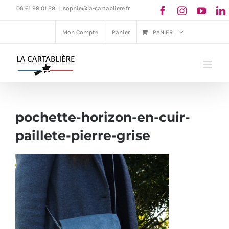
Passer
06 61 98 01 29
|
sophie@la-cartabliere.fr
au
Mon Compte
Panier
PANIER
contenu
pochette-horizon-en-cuir-
paillete-pierre-grise