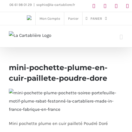
Passer
06 61 98 01 29
|
sophie@la-cartabliere.fr
au
Mon Compte
Panier
PANIER
contenu
mini-pochette-plume-en-
cuir-paillete-poudre-dore
Mini pochette plume en cuir pailleté Poudré Doré