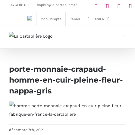
Passer
06 61 98 01 29
|
sophie@la-cartabliere.fr
au
Mon Compte
Panier
PANIER
contenu
porte-monnaie-crapaud-
homme-en-cuir-pleine-fleur-
nappa-gris
décembre 7th, 2021