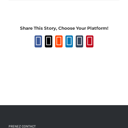
Share This Story, Choose Your Platform!
Facebook
X
Reddit
LinkedIn
Tumblr
Pinteres
PRENEZ CONTACT