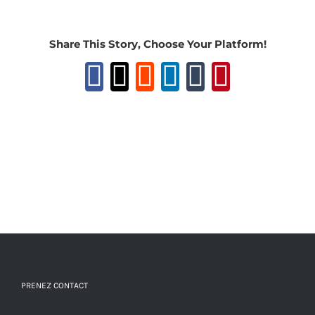
Share This Story, Choose Your Platform!
Facebook
X
Reddit
LinkedIn
Tumblr
Pinteres
PRENEZ CONTACT