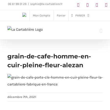
Passer
06 61 98 01 29
|
sophie@la-cartabliere.fr
au
Mon Compte
Panier
PANIER
contenu
grain-de-cafe-homme-en-
cuir-pleine-fleur-alezan
décembre 7th, 2021