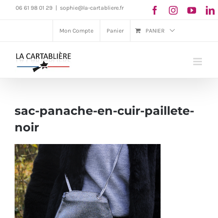
Passer
06 61 98 01 29
|
sophie@la-cartabliere.fr
au
Mon Compte
Panier
PANIER
contenu
sac-panache-en-cuir-paillete-
noir