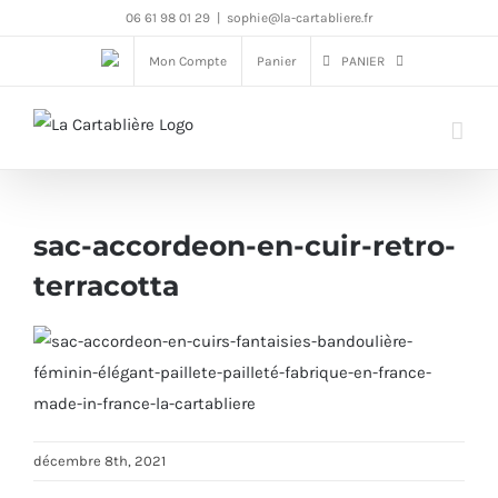
Passer
06 61 98 01 29
|
sophie@la-cartabliere.fr
au
Mon Compte
Panier
PANIER
contenu
sac-accordeon-en-cuir-retro-
terracotta
décembre 8th, 2021