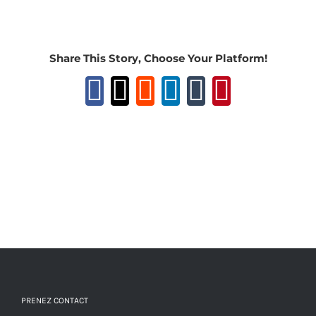
Share This Story, Choose Your Platform!
Facebook
X
Reddit
LinkedIn
Tumblr
Pinteres
PRENEZ CONTACT