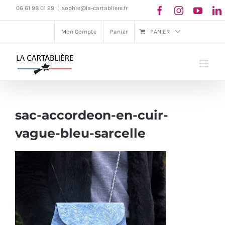
Passer
06 61 98 01 29
|
sophie@la-cartabliere.fr
au
Mon Compte
Panier
PANIER
contenu
sac-accordeon-en-cuir-
vague-bleu-sarcelle