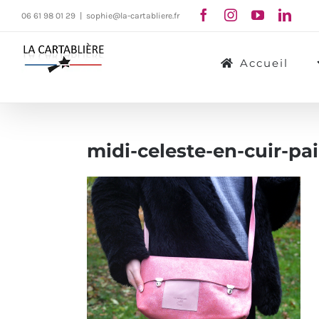
Passer
06 61 98 01 29
|
sophie@la-cartabliere.fr
au
contenu
Accueil
midi-celeste-en-cuir-pa