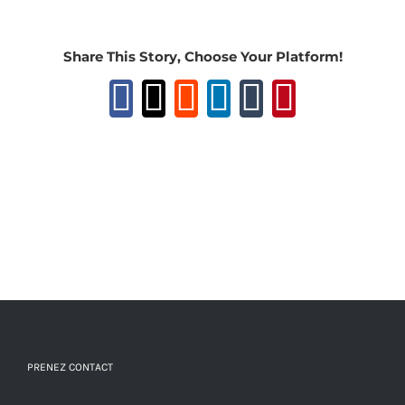
Share This Story, Choose Your Platform!
Facebook
X
Reddit
LinkedIn
Tumblr
Pinteres
PRENEZ CONTACT