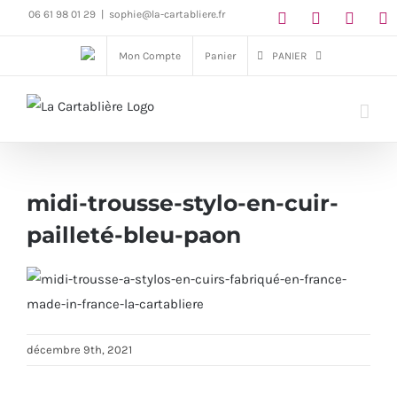
Passer
06 61 98 01 29
|
sophie@la-cartabliere.fr
au
Mon Compte
Panier
PANIER
contenu
midi-trousse-stylo-en-cuir-
pailleté-bleu-paon
décembre 9th, 2021