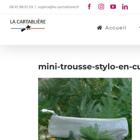
Passer
06 61 98 01 29
|
sophie@la-cartabliere.fr
au
contenu
Accueil
mini-trousse-stylo-en-cu