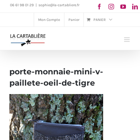
Passer
06 61 98 01 29
|
sophie@la-cartabliere.fr
au
Mon Compte
Panier
PANIER
contenu
porte-monnaie-mini-v-
paillete-oeil-de-tigre