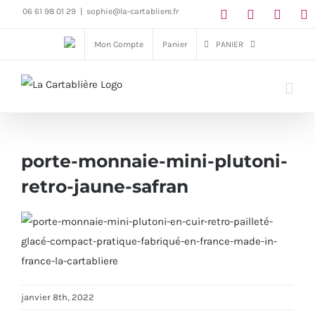
Passer
06 61 98 01 29
|
sophie@la-cartabliere.fr
au
Mon Compte
Panier
PANIER
contenu
porte-monnaie-mini-plutoni-
retro-jaune-safran
janvier 8th, 2022