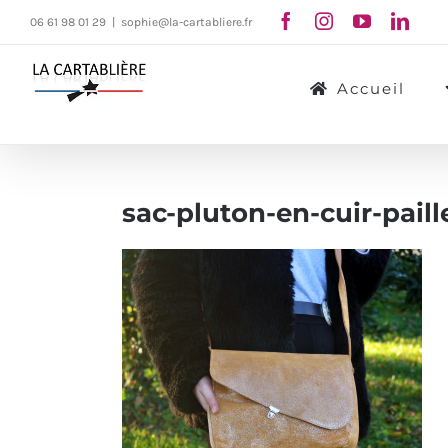
Passer
06 61 98 01 29
|
sophie@la-cartabliere.fr
au
contenu
Accueil
sac-pluton-en-cuir-paill