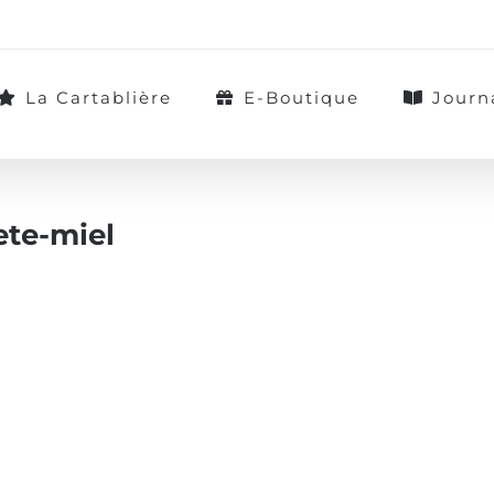
La Cartablière
E-Boutique
Journ
ete-miel