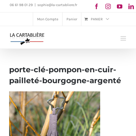
Passer
06 61 98 01 29
|
sophie@la-cartabliere.fr
au
Mon Compte
Panier
PANIER
contenu
porte-clé-pompon-en-cuir-
pailleté-bourgogne-argenté