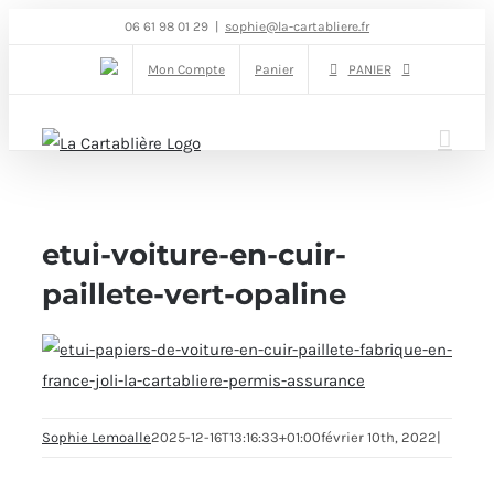
Passer
06 61 98 01 29
|
sophie@la-cartabliere.fr
au
Mon Compte
Panier
PANIER
contenu
etui-voiture-en-cuir-
paillete-vert-opaline
Sophie Lemoalle
2025-12-16T13:16:33+01:00
février 10th, 2022
|