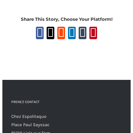
Share This Story, Choose Your Platform!
Facebook
X
Reddit
LinkedIn
Tumblr
Pinteres
PRENEZ CONTACT
Chez Espolitaquo
Place Paul Sayssac