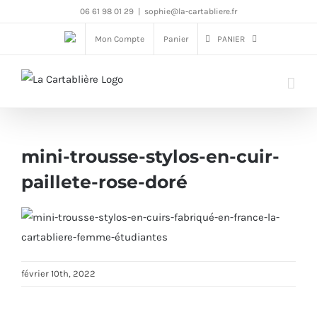
Passer
06 61 98 01 29
|
sophie@la-cartabliere.fr
au
Mon Compte
Panier
PANIER
contenu
mini-trousse-stylos-en-cuir-
paillete-rose-doré
février 10th, 2022