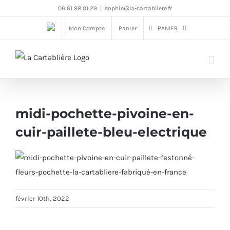
Passer
06 61 98 01 29
|
sophie@la-cartabliere.fr
au
Mon Compte
Panier
PANIER
contenu
midi-pochette-pivoine-en-
cuir-paillete-bleu-electrique
février 10th, 2022