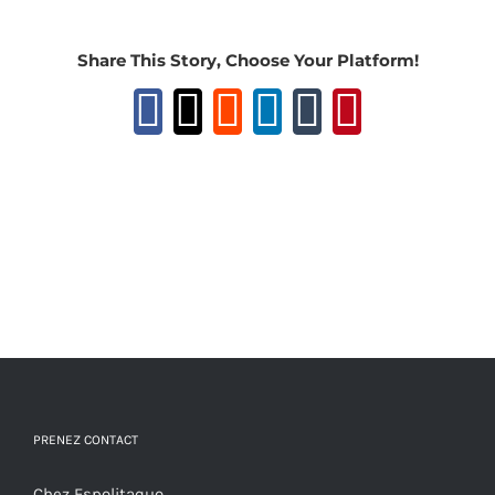
Share This Story, Choose Your Platform!
Facebook
X
Reddit
LinkedIn
Tumblr
Pinteres
PRENEZ CONTACT
Chez Espolitaquo