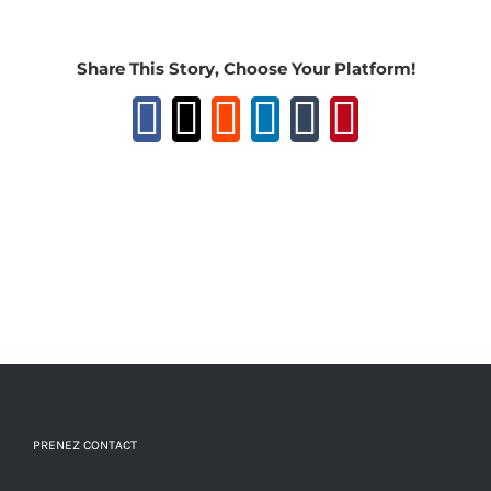
Share This Story, Choose Your Platform!
Facebook
X
Reddit
LinkedIn
Tumblr
Pinteres
PRENEZ CONTACT