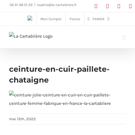
Passer
06 61 98 01 29
|
sophie@la-cartabliere.fr
au
Mon Compte
Panier
PANIER
contenu
ceinture-en-cuir-paillete-
chataigne
mai 13th, 2022