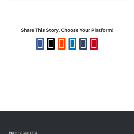
Share This Story, Choose Your Platform!
Facebook
X
Reddit
LinkedIn
Tumblr
Pinteres
PRENEZ CONTACT