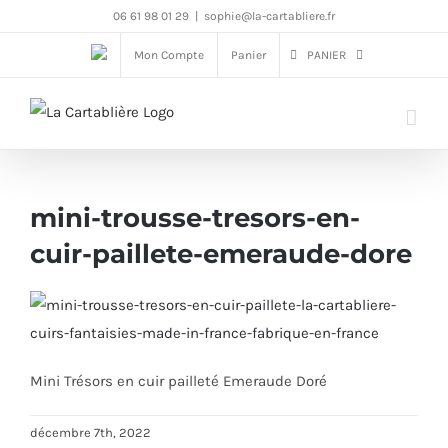
Passer
06 61 98 01 29
|
sophie@la-cartabliere.fr
au
Mon Compte
Panier
PANIER
contenu
mini-trousse-tresors-en-
cuir-paillete-emeraude-dore
Mini Trésors en cuir pailleté Emeraude Doré
décembre 7th, 2022