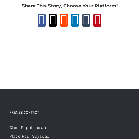
Share This Story, Choose Your Platform!
Facebook
X
Reddit
LinkedIn
Tumblr
Pinteres
PRENEZ CONTACT
Chez Espolitaquo
Place Paul Sayssac