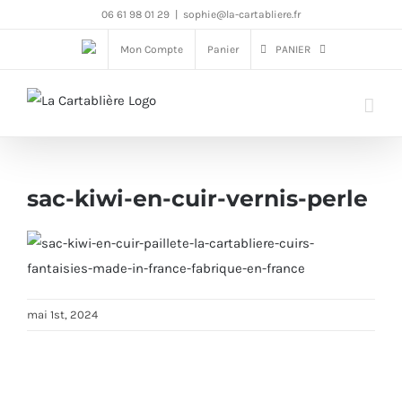
Passer
06 61 98 01 29
|
sophie@la-cartabliere.fr
au
Mon Compte
Panier
PANIER
contenu
sac-kiwi-en-cuir-vernis-perle
mai 1st, 2024