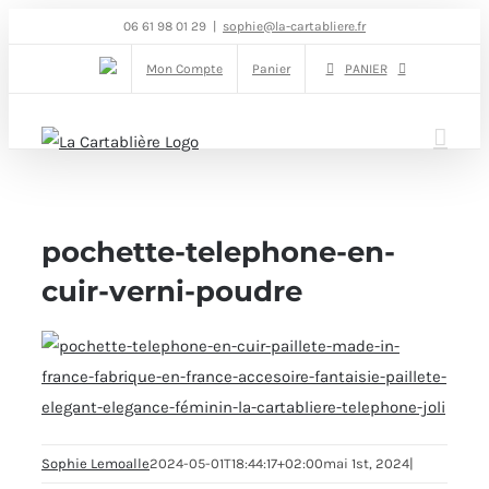
Passer
06 61 98 01 29
|
sophie@la-cartabliere.fr
au
Mon Compte
Panier
PANIER
contenu
pochette-telephone-en-
cuir-verni-poudre
Sophie Lemoalle
2024-05-01T18:44:17+02:00
mai 1st, 2024
|