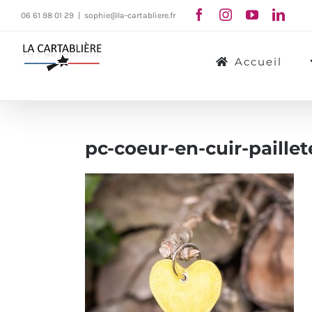
Passer
06 61 98 01 29
|
sophie@la-cartabliere.fr
au
contenu
Accueil
pc-coeur-en-cuir-paillet