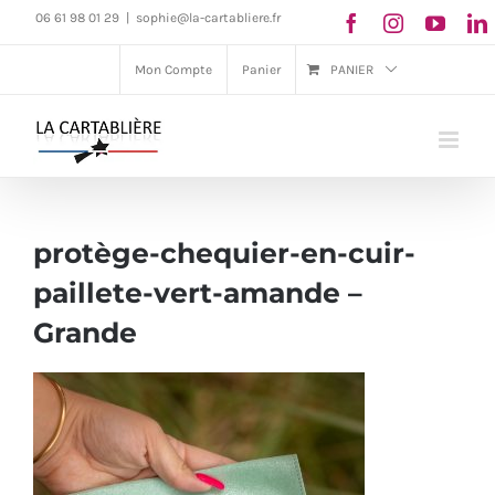
Passer
06 61 98 01 29
|
sophie@la-cartabliere.fr
au
Mon Compte
Panier
PANIER
contenu
protège-chequier-en-cuir-
paillete-vert-amande –
Grande