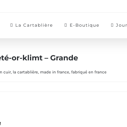
La Cartablière
E-Boutique
Jou
leté-or-klimt – Grande
!