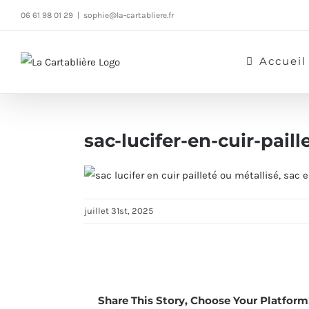
Passer
06 61 98 01 29
|
sophie@la-cartabliere.fr
au
contenu
Accueil
sac-lucifer-en-cuir-pail
juillet 31st, 2025
Share This Story, Choose Your Platform