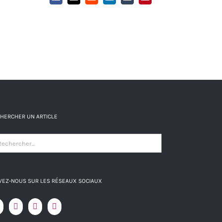
Facebook
X
Reddit
LinkedIn
Tumblr
Pinterest
HERCHER UN ARTICLE
VEZ-NOUS SUR LES RÉSEAUX SOCIAUX