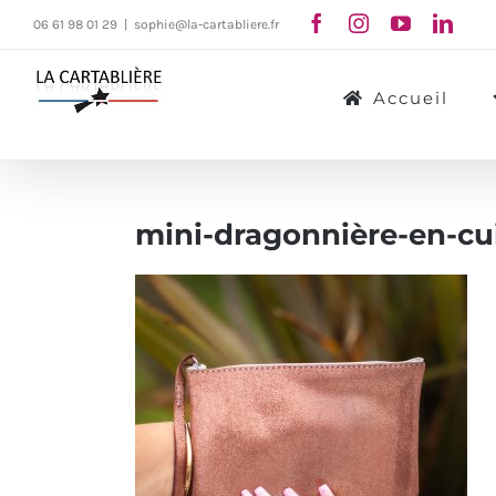
Passer
06 61 98 01 29
|
sophie@la-cartabliere.fr
au
contenu
Accueil
mini-dragonnière-en-cui