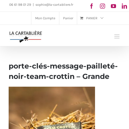
Passer
06 61 98 01 29
|
sophie@la-cartabliere.fr
au
Mon Compte
Panier
PANIER
contenu
porte-clés-message-pailleté-
noir-team-crottin – Grande