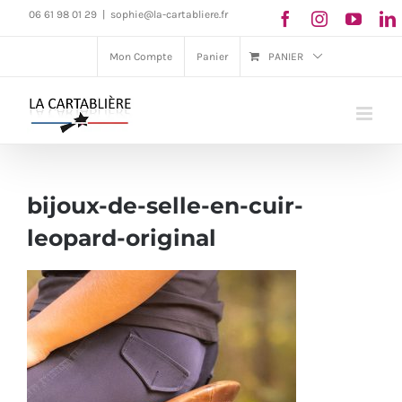
Passer
06 61 98 01 29
|
sophie@la-cartabliere.fr
au
Mon Compte
Panier
PANIER
contenu
bijoux-de-selle-en-cuir-
leopard-original