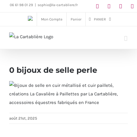
Passer
06 61 98 01 29
|
sophie@la-cartabliere.fr
au
Mon Compte
Panier
PANIER
contenu
0 bijoux de selle perle
août 21st, 2025