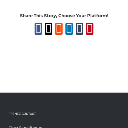
Share This Story, Choose Your Platform!
Facebook
X
Reddit
LinkedIn
Tumblr
Pinteres
PRENEZ CONTACT
Chez Espolitaquo