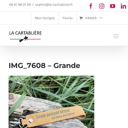
Passer
06 61 98 01 29
|
sophie@la-cartabliere.fr
au
Mon Compte
Panier
PANIER
contenu
IMG_7608 – Grande