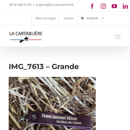
Passer
06 61 98 01 29
|
sophie@la-cartabliere.fr
au
Mon Compte
Panier
PANIER
contenu
IMG_7613 – Grande