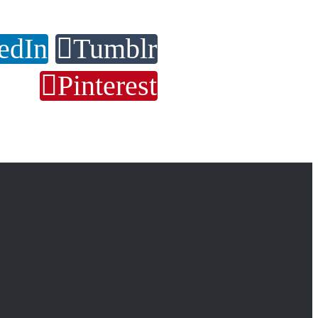
edIn
Tumblr
Pinterest