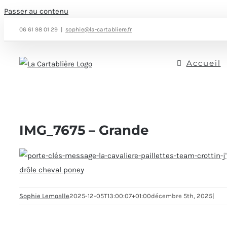
Passer au contenu
06 61 98 01 29
|
sophie@la-cartabliere.fr
Accueil
IMG_7675 – Grande
Sophie Lemoalle
2025-12-05T13:00:07+01:00
décembre 5th, 2025
|