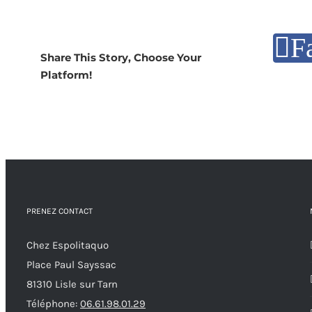
F
Share This Story, Choose Your
Platform!
PRENEZ CONTACT
Chez Espolitaquo
Place Paul Sayssac
81310 Lisle sur Tarn
Téléphone:
06.61.98.01.29