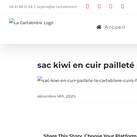
Passer
06 61 98 01 29
|
sophie@la-cartabliere.fr
au
contenu
Accueil
sac kiwi en cuir pailleté
décembre 14th, 2025
Share This Story, Choose Your Platform