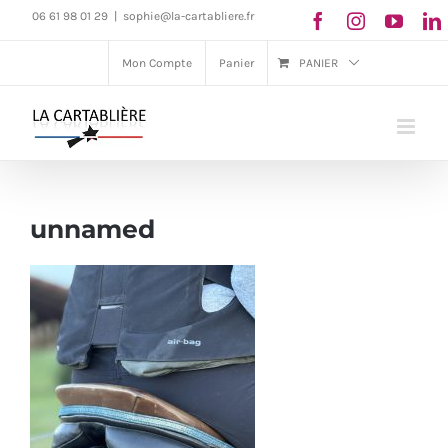
Passer
06 61 98 01 29
|
sophie@la-cartabliere.fr
au
Mon Compte
Panier
PANIER
contenu
unnamed