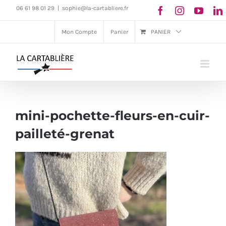
Passer
06 61 98 01 29
|
sophie@la-cartabliere.fr
au
Mon Compte
Panier
PANIER
contenu
mini-pochette-fleurs-en-cuir-
pailleté-grenat