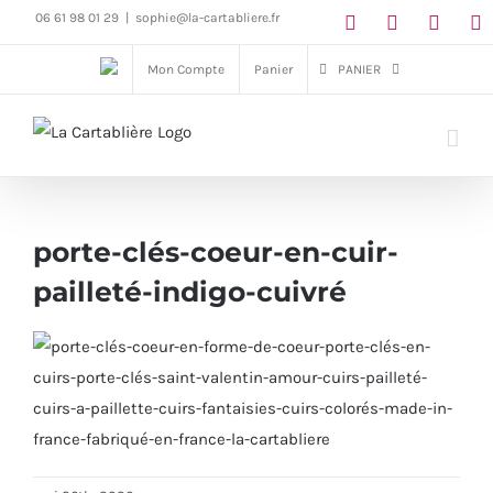
Passer
06 61 98 01 29
|
sophie@la-cartabliere.fr
au
Mon Compte
Panier
PANIER
contenu
porte-clés-coeur-en-cuir-
pailleté-indigo-cuivré