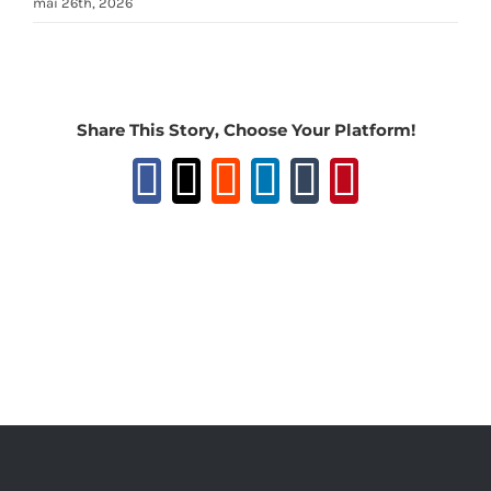
mai 26th, 2026
Share This Story, Choose Your Platform!
Facebook
X
Reddit
LinkedIn
Tumblr
Pinteres