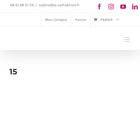
Passer
06 61 98 01 29
|
sophie@la-cartabliere.fr
au
Mon Compte
Panier
PANIER
contenu
15