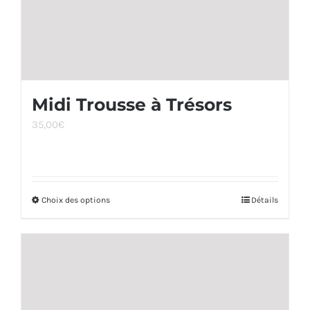
page
du
produit
Midi Trousse à Trésors
35,00
€
Choix des options
Ce
Détails
produit
a
plusieurs
variations.
Les