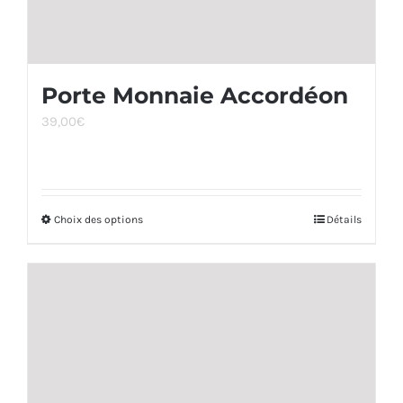
du
produit
Porte Monnaie Accordéon
39,00
€
Choix des options
Ce
Détails
produit
a
plusieurs
variations.
Les
options
peuvent