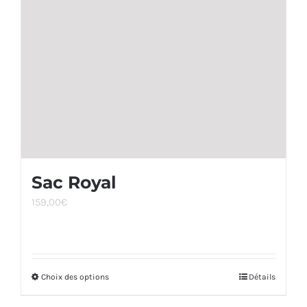
être
choisies
sur
la
page
du
produit
Sac Royal
159,00
€
Choix des options
Ce
Détails
produit