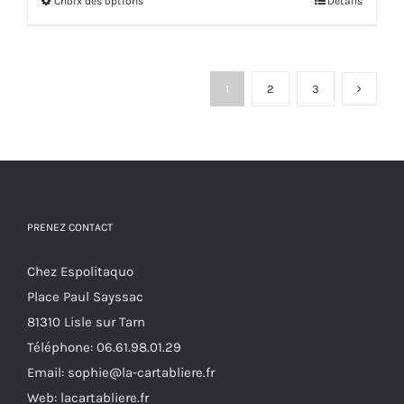
Choix des options
Ce
Détails
produit
a
plusieurs
1
2
3
variations.
Les
options
peuvent
être
PRENEZ CONTACT
choisies
sur
Chez Espolitaquo
la
Place Paul Sayssac
page
81310 Lisle sur Tarn
du
Téléphone:
06.61.98.01.29
produit
Email:
sophie@la-cartabliere.fr
Web: lacartabliere.fr