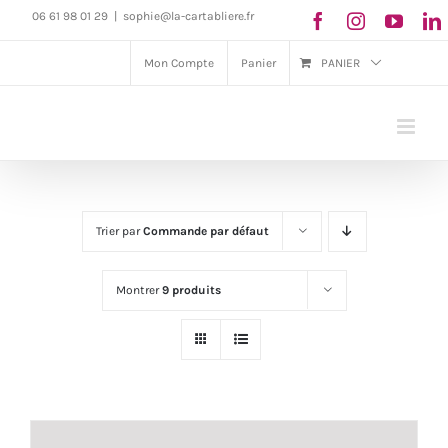
Passer
06 61 98 01 29
|
sophie@la-cartabliere.fr
au
Mon Compte
Panier
PANIER
contenu
Trier par
Commande par défaut
Montrer
9 produits