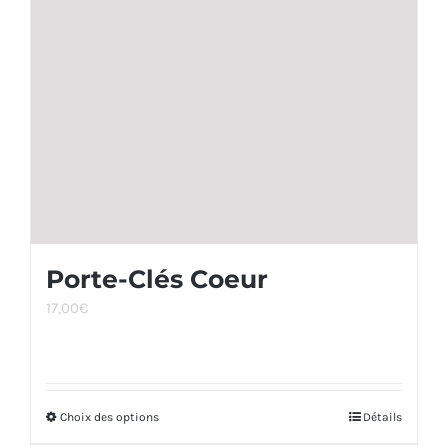
peuvent
être
choisies
sur
la
page
du
produit
Porte-Clés Coeur
17,00
€
Choix des options
Ce
Détails
produit