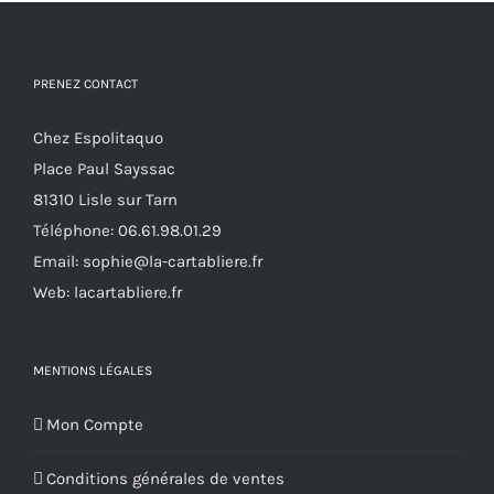
peuvent
être
choisies
PRENEZ CONTACT
sur
Chez Espolitaquo
la
Place Paul Sayssac
page
81310 Lisle sur Tarn
du
Téléphone:
06.61.98.01.29
produit
Email:
sophie@la-cartabliere.fr
Web: lacartabliere.fr
MENTIONS LÉGALES
Mon Compte
Conditions générales de ventes