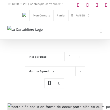
Passer
06 61 98 01 29
|
sophie@la-cartabliere.fr
au
Mon Compte
Panier
PANIER
contenu
Trier par
Date
Montrer
9 produits