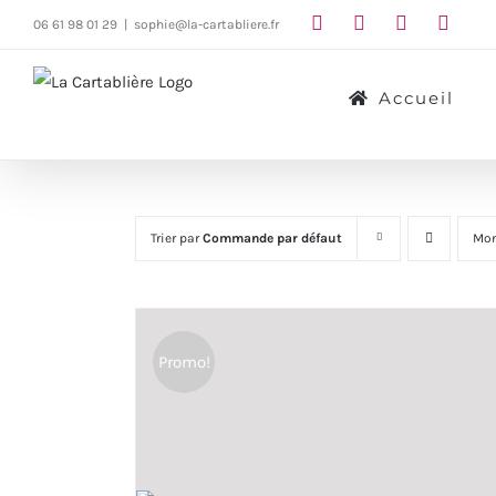
Passer
06 61 98 01 29
|
sophie@la-cartabliere.fr
au
contenu
Accueil
Trier par
Commande par défaut
Mon
Promo!