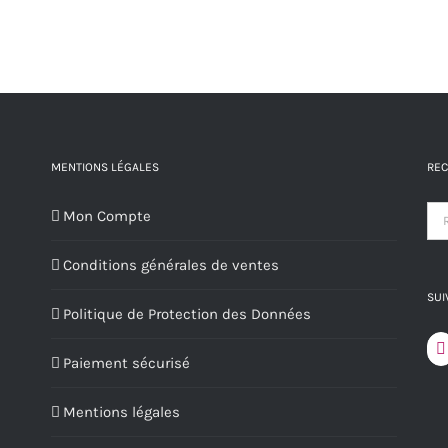
variations.
Les
options
peuvent
être
choisies
MENTIONS LÉGALES
REC
sur
Mon Compte
la
page
Conditions générales de ventes
du
SUI
produit
Politique de Protection des Données
Paiement sécurisé
Mentions légales