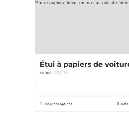
Étui à papiers de voitur
Le
Le
35,00
€
45,00
€
prix
prix
initial
actuel
était :
est :
Choix des options
45,00€.
35,00€.
Ce
Déta
produit
a
plusieurs