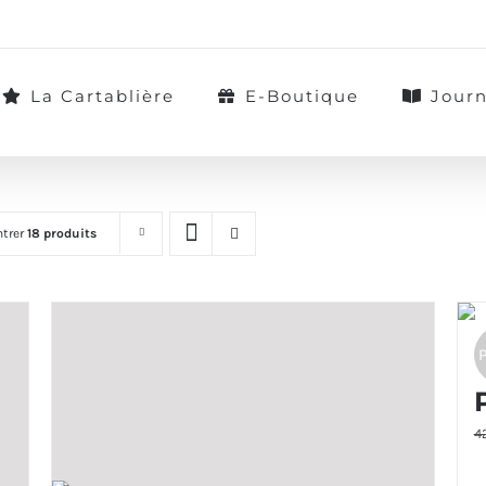
La Cartablière
E-Boutique
Journ
trer
18 produits
4