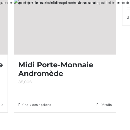
e
Midi Porte-Monnaie
Andromède
35,00
€
ils
Choix des options
Ce
Détails
produit
a
plusieurs