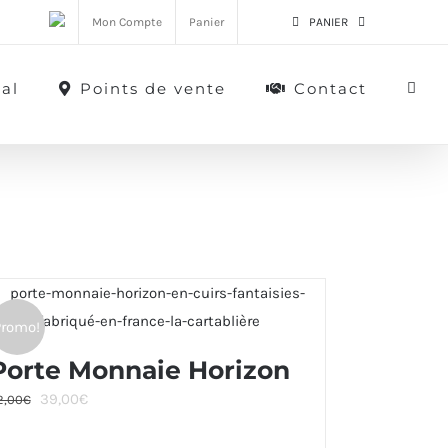
Mon Compte
Panier
PANIER
al
Points de vente
Contact
Promo!
Porte Monnaie Horizon
Le
Le
39,00
€
2,00
€
prix
prix