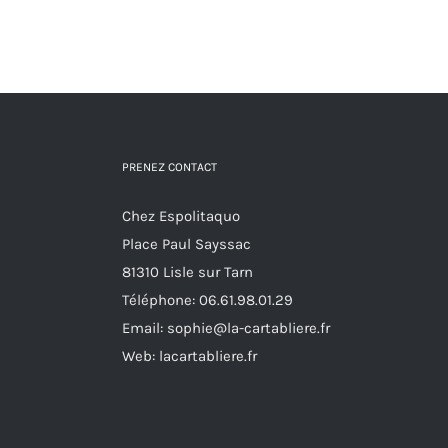
variations.
Les
options
peuvent
être
choisies
PRENEZ CONTACT
sur
Chez Espolitaquo
la
Place Paul Sayssac
page
81310 Lisle sur Tarn
du
Téléphone:
06.61.98.01.29
produit
Email:
sophie@la-cartabliere.fr
Web: lacartabliere.fr