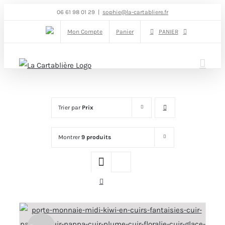
Passer
06 61 98 01 29
|
sophie@la-cartabliere.fr
au
Mon Compte
Panier
PANIER
contenu
Trier par
Prix
Montrer
9 produits