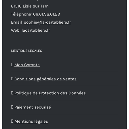
81310 Lisle sur Tarn
la
Téléphone:
06.61.98.01.29
page
Email:
sophie@la-cartabliere.fr
du
Web: lacartabliere.fr
produit
MENTIONS LÉGALES
Mon Compte
Conditions générales de ventes
Politique de Protection des Données
Paiement sécurisé
Mentions légales