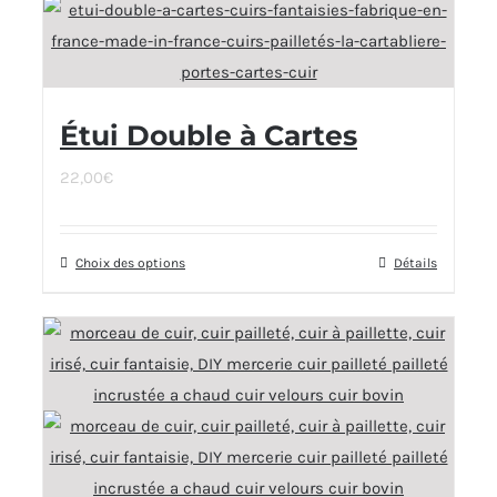
variations.
Les
options
peuvent
Étui Double à Cartes
être
choisies
22,00
€
sur
la
page
Choix des options
Ce
Détails
du
produit
produit
a
plusieurs
variations.
Les
options
peuvent