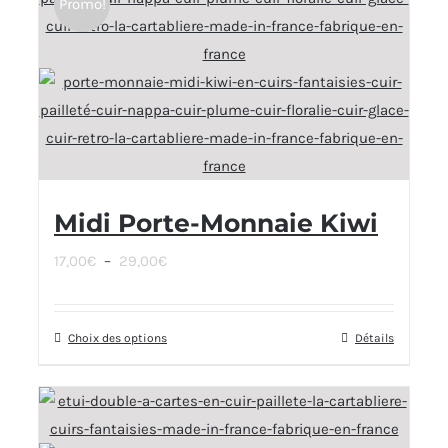
Promo!
Midi Porte-Monnaie Kiwi
Plage
17,00
€
–
29,00
€
de
prix :
Choix des options
Ce
Détails
17,00€
produit
à
a
29,00€
plusieurs