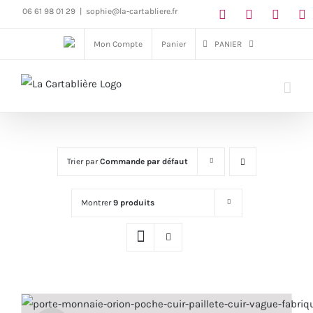
Passer
06 61 98 01 29
|
sophie@la-cartabliere.fr
au
Mon Compte
Panier
PANIER
contenu
Trier par
Commande par défaut
Montrer
9 produits