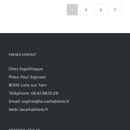
plusieurs
page
1
2
3
variations.
du
Les
produit
options
peuvent
être
choisies
PRENEZ CONTACT
sur
Chez Espolitaquo
la
Place Paul Sayssac
page
81310 Lisle sur Tarn
du
Téléphone:
06.61.98.01.29
produit
Email:
sophie@la-cartabliere.fr
Web: lacartabliere.fr